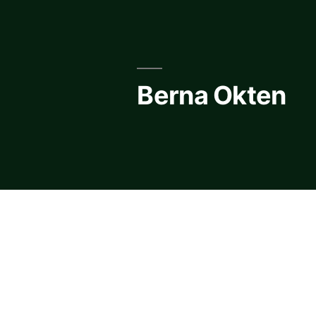
Skip
to
content
Berna Okten